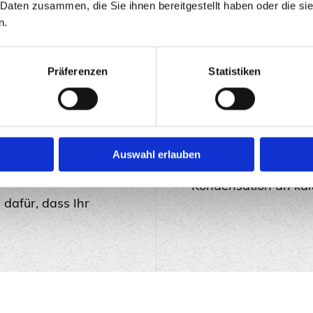
 Daten zusammen, die Sie ihnen bereitgestellt haben oder die s
trichsystem ist hier
entfernen.
n.
 tun ist.
Innendämmung vo
Präferenzen
Statistiken
 nur mit Farbe,
Energie – Energie ko
ihen Ihrem Wohn-
sparen sie Bares!
ch.
Beseitigung von Kä
Auswahl erlauben
asserschäden sind
verloren geht und u
gen diese
Kondensation an kal
 dafür, dass Ihr