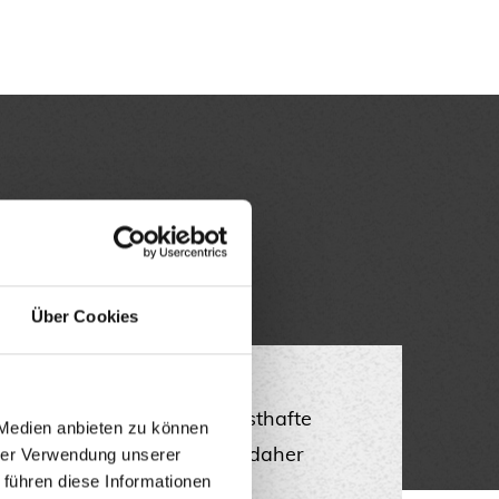
Über Cookies
ng
: Schimmel kann eine ernsthafte
 Medien anbieten zu können
Gesundheit sein. Gehen Sie daher
hrer Verwendung unserer
 führen diese Informationen
assen Sie ihn von den Profis