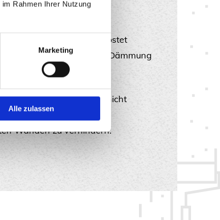
ie im Rahmen Ihrer Nutzung
n Außenwänden
: Wärme kostet
Marketing
stet Geld. Mit der richtigen Dämmung
ltebrücken
: Damit Wärme nicht
Alle zulassen
m Schimmelbildung durch
ten Wänden zu verhindern.