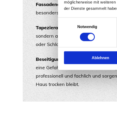
möglicherweise mit weiteren
F
assadenanstriche
: Das richtige Ans
der Dienste gesammelt habe
besonders wichtig. Wir wissen was zu
Einwilligungsauswahl
Notwendig
T
apezierarbeiten
: Wir arbeiten nicht
sondern auch mit Tapete. Wir verle
oder Schlafzimmer den richtigen Tou
Ablehnen
Beseitigung von Wasserschäden
: W
eine Gefahr für Ihr Haus. Wir beseiti
professionell und fachlich und sorgen
Haus trocken bleibt.