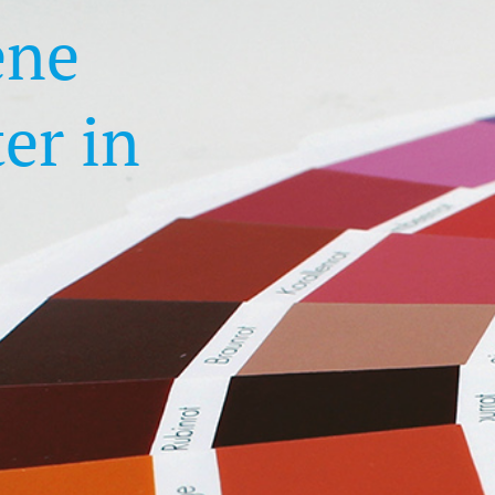
ene
er in