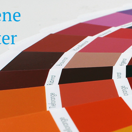
ene
er