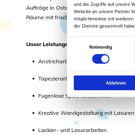
und die Zugriffe auf unsere 
Aufträge in Oststeinbek und den umliegend
Website an unsere Partner fü
Räume mit frischen Farben und hochwertig
möglicherweise mit weiteren
der Dienste gesammelt habe
Einwilligungsauswahl
Unser Leistungsspektrum umfasst unter 
Notwendig
Anstricharbeiten für Innen- und Auße
Tapezierarbeiten aller Art
Ablehnen
Fugenlose Spachteltechniken
Kreative Wandgestaltung mit Lasuren
Lackier- und Lasurarbeiten