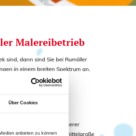
ler Malereibetrieb
 sind, dann sind Sie bei Rumöller
tungen in einem breiten Spektrum an.
r alle Malerarbeiten in der
Über Cookies
sche und Anforderungen unserer
 Medien anbieten zu können
fekte Wahl für klein- und mittelgroße