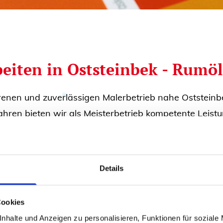
beiten in Oststeinbek - Rumöl
nen und zuverlässigen Malerbetrieb nahe Oststeinbek
 Jahren bieten wir als Meisterbetrieb kompetente Leis
ive Wandgestaltung - wir sind Ihr Ansprechpartner fü
Details
hrung und Leidenschaft
Cookies
alerhandwerk können wir auf die individuellen Wün
nhalte und Anzeigen zu personalisieren, Funktionen für soziale
aus zwei qualifizierten Mitarbeitern sind wir die per