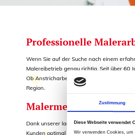
Professionelle Malerar
Wenn Sie auf der Suche nach einem erfahre
Malereibetrieb genau richtig. Seit über 60
Ob Anstricharbeiten, Tapezieren oder kreat
Region.
Malermeister mit Erfa
Zustimmung
Diese Webseite verwendet 
Dank unserer langjährigen Erfahrung im M
Wir verwenden Cookies, um I
Kunden optimal eingehen. Mit unserem Team 