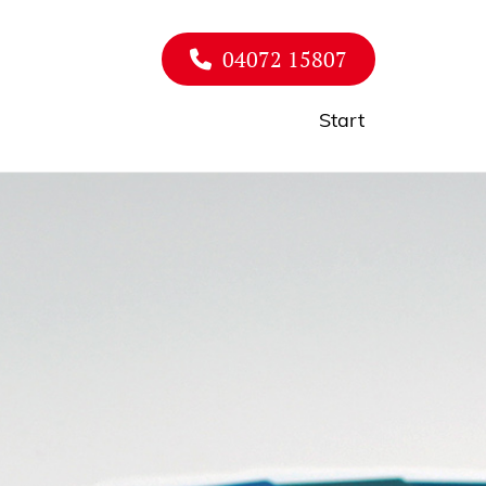
04072 15807
Start