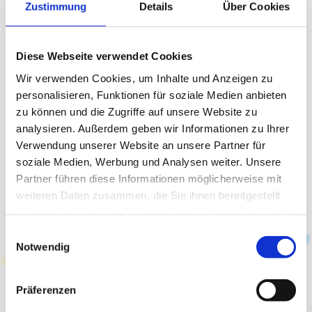
Zustimmung
Details
Über Cookies
Außenbereiche
Gestaltung von Wänden und Decken
Diese Webseite verwendet Cookies
Fassadenanstriche und -gestaltung
Wir verwenden Cookies, um Inhalte und Anzeigen zu
personalisieren, Funktionen für soziale Medien anbieten
Lackierarbeiten
zu können und die Zugriffe auf unsere Website zu
analysieren. Außerdem geben wir Informationen zu Ihrer
Tapezierarbeiten
Verwendung unserer Website an unsere Partner für
soziale Medien, Werbung und Analysen weiter. Unsere
Spachtel- und Malerarbeiten
Partner führen diese Informationen möglicherweise mit
weiteren Daten zusammen, die Sie ihnen bereitgestellt
Farbberatung und Unterstützung bei der
haben oder die sie im Rahmen Ihrer Nutzung der Dienste
Gestaltung
gesammelt haben.
Einwilligungsauswahl
Einsatz hochwertiger und umweltfreundlicher
Notwendig
Farben und Lacke
Präferenzen
Mit Kompetenz, Pünktlichkeit und einer